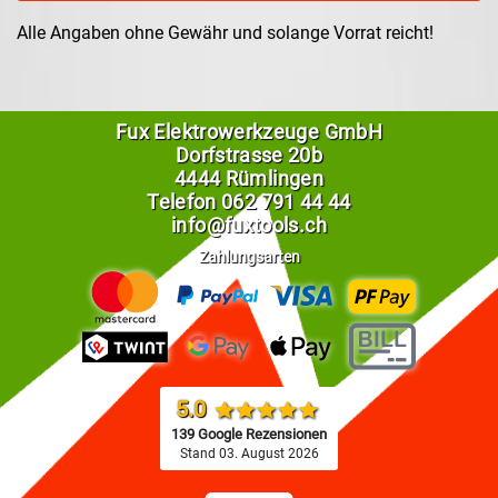
Alle Angaben ohne Gewähr und solange Vorrat reicht!
Fux Elektrowerkzeuge GmbH
Dorfstrasse 20b
4444 Rümlingen
Telefon
062 791 44 44
info@fuxtools.ch
Zahlungsarten
5.0
139 Google Rezensionen
Stand 03. August 2026