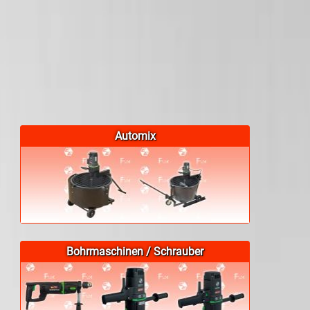
Automix
Bohrmaschinen / Schrauber