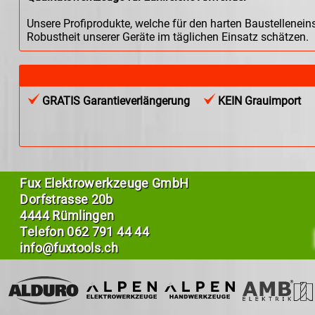
Unsere Profiprodukte, welche für den harten Baustellenein
Robustheit unserer Geräte im täglichen Einsatz schätzen.
GRATIS Garantieverlängerung
KEIN Grauimport
Fux Elektrowerkzeuge GmbH
Dorfstrasse 20b
4444 Rümlingen
Telefon
062 791 44 44
info@fuxtools.ch