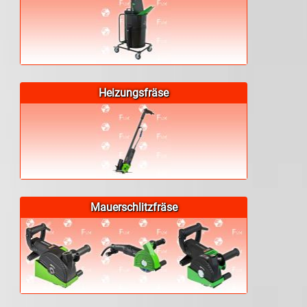
Heizungsfräse
Mauerschlitzfräse