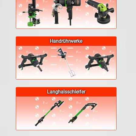
Handrührwerke
Langhalsschleifer