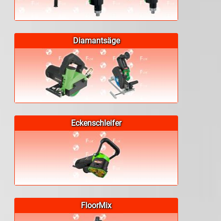
Diamantsäge
Eckenschleifer
FloorMix