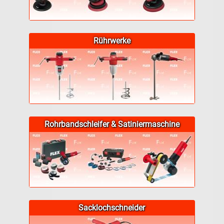
Rührwerke
Rohrbandschleifer & Satiniermaschine
Sacklochschneider