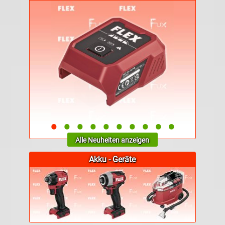
•
•
•
•
•
•
•
•
•
•
Alle Neuheiten anzeigen
Akku - Geräte