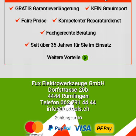
GRATIS Garantieverlängerung
KEIN Grauimport
Faire Preise
Kompetenter Reparaturdienst
Fachgerechte Beratung
Seit über 35 Jahren für Sie im Einsatz
Weitere Vorteile
Fux Elektrowerkzeuge GmbH
Dorfstrasse 20b
4444 Rümlingen
Telefon
062 791 44 44
info@fuxtools.ch
Zahlungsarten