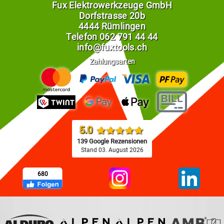
Fux Elektrowerkzeuge GmbH
Dorfstrasse 20b
4444 Rümlingen
Telefon
062 791 44 44
info@fuxtools.ch
Zahlungsarten
5.0
139 Google Rezensionen
Stand 03. August 2026
680