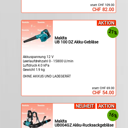
statt CHF 109.00
CHF 82.00
AKTION
21%
Makita
UB 100 DZ Akku-Gebläse
Akkuspannung 12 V
Leerlaufdrehzahl 0 - 15800 U/min
Luftdruck 4.0 kPa
Gewicht 1.9 kg
OHNE AKKUS UND LADEGERÄT
statt CHF 69.00
CHF 54.00
NEUHEIT
AKTION
16%
Makita
UB004GZ Akku-Rucksackgebläse