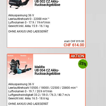
UB 002 CZ Akku-
Rucksackgebläse
Akkuspannung 36 V
Leerlaufdrehzahl 0 - 22000 min⁻¹
Luftvolumen 0 - 17.9 / 19 m³/min
Gewicht inkl. Akku 15.9 - 16.1 kg
OHNE AKKUS UND LADEGERÄT
statt CHF 819.00
CHF 614.00
AKTION
25%
Makita
UB 004 CZ Akku-
Rucksackgebläse
Akkuspannung 36 V
Leerlaufdrehzahl 10500 / 18000 / 22500 / 23800 min⁻¹
Luftvolumen 0 - 19.7 / 20.9 m³/min
Luftgeschwindigkeit 33.2 / 59.0 / 76.3 / 80.7 m/s
Gewicht inkl. Akku 16.5 - 18.6 kg
OHNE AKKUS UND LADEGERÄT