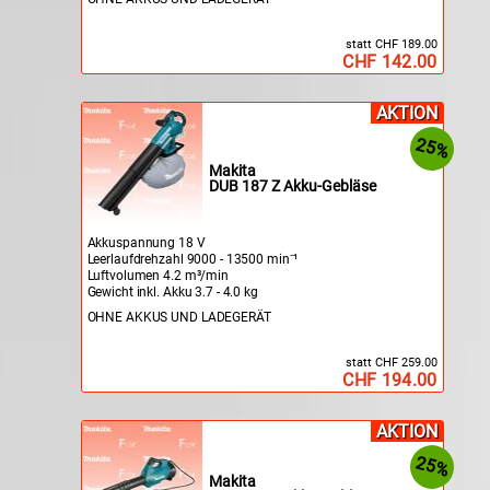
statt CHF 189.00
CHF 142.00
AKTION
25%
Makita
DUB 187 Z Akku-Gebläse
Akkuspannung 18 V
Leerlaufdrehzahl 9000 - 13500 min⁻¹
Luftvolumen 4.2 m³/min
Gewicht inkl. Akku 3.7 - 4.0 kg
OHNE AKKUS UND LADEGERÄT
statt CHF 259.00
CHF 194.00
AKTION
25%
Makita