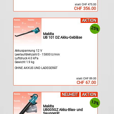
statt CHF 475.00
CHF 356.00
AKTION
25%
Makita
UB 101 DZ Akku-Gebläse
Akkuspannung 12 V
Leerlaufdrehzahl 0 - 15800 U/min
Luftdruck 4.0 kPa
Gewicht 1.9 kg
OHNE AKKUS UND LADEGERÄT
statt CHF 89.00
CHF 67.00
NEUHEIT
AKTION
13%
Makita
UB005GZ Akku-Blas- und
Sauggerät