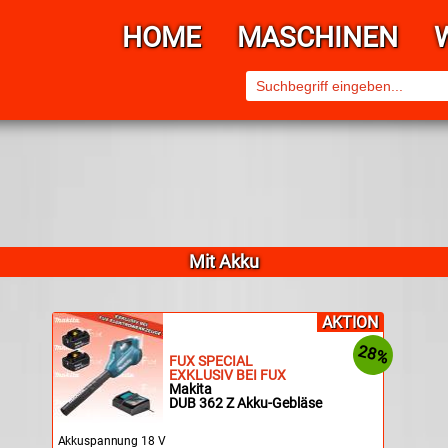
HOME
MASCHINEN
Mit Akku
AKTION
28%
FUX SPECIAL
EXKLUSIV BEI FUX
Makita
DUB 362 Z Akku-Gebläse
Akkuspannung 18 V