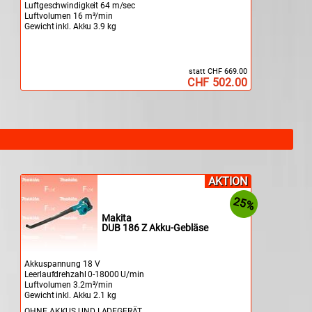
Luftgeschwindigkeit 64 m/sec
Luftvolumen 16 m³/min
Gewicht inkl. Akku 3.9 kg
statt CHF 669.00
CHF 502.00
AKTION
25%
Makita
DUB 186 Z Akku-Gebläse
Akkuspannung 18 V
Leerlaufdrehzahl 0-18000 U/min
Luftvolumen 3.2m³/min
Gewicht inkl. Akku 2.1 kg
OHNE AKKUS UND LADEGERÄT