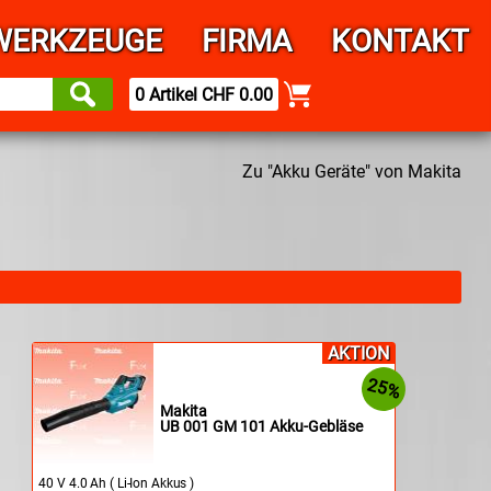
WERKZEUGE
FIRMA
KONTAKT
0 Artikel CHF 0.00
Zu "Akku Geräte" von Makita
AKTION
25%
Makita
UB 001 GM 101 Akku-Gebläse
40 V 4.0 Ah ( Li-Ion Akkus )