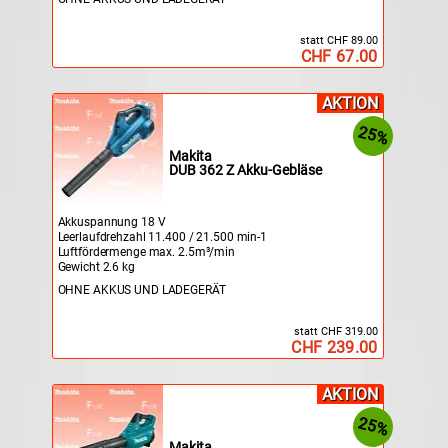
statt CHF 89.00
CHF 67.00
AKTION
25%
Makita
DUB 362 Z Akku-Gebläse
Akkuspannung 18 V
Leerlaufdrehzahl 11.400 / 21.500 min-1
Luftfördermenge max. 2.5m³/min
Gewicht 2.6 kg
OHNE AKKUS UND LADEGERÄT
statt CHF 319.00
CHF 239.00
AKTION
25%
Makita